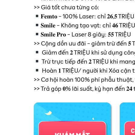
>> Giá tốt chưa từng có:
𝐅𝐞𝐦𝐭𝐨 - 100% Laser: chỉ 𝟐𝟔,𝟓 TRIỆU
𝐒𝐦𝐢𝐥𝐞 - Không tạo vạt: chỉ 𝟒𝟔 TRIỆ
𝐒𝐦𝐢𝐥𝐞 𝐏𝐫𝐨 - Laser 8 giây: 𝟓𝟓 TRIỆU
>> Cộng dồn ưu đãi - giảm trừ đến 𝟓 
Giảm đến 𝟐 TRIỆU khi sử dụng côn
Trừ trực tiếp đến 𝟐 TRIỆU khi mang
Hoàn 𝟏 TRIỆU/ người khi Xóa cận
>> Cơ hội hoàn 100% phí phẫu thuật, trún
>> Trả góp 𝟎% lãi suất, kỳ hạn đến 𝟐