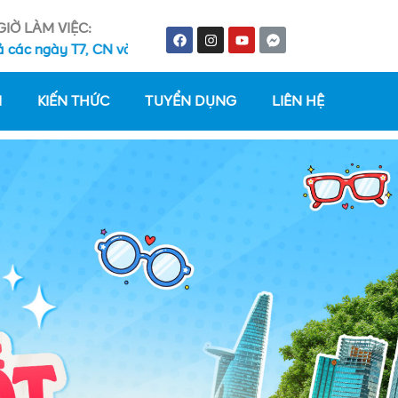
GIỜ LÀM VIỆC:
gày T7, CN và ngày lễ
I
KIẾN THỨC
TUYỂN DỤNG
LIÊN HỆ