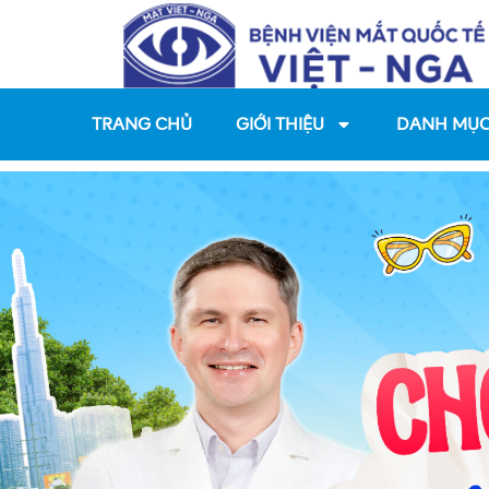
0931 8
TRANG CHỦ
GIỚI THIỆU
DANH MỤC