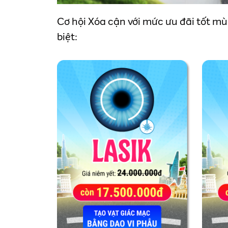
Cơ hội Xóa cận với mức ưu đãi tốt m
biệt: