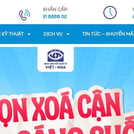
KHẨN CẤP:
888 01 - 0931 8888 02
8:00 - 17:30 tất cả các n
 KỸ THUẬT
DỊCH VỤ
TIN TỨC – KHUYẾN MÃ