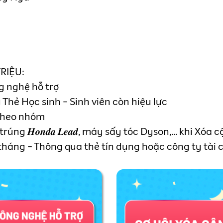
U
TRIỆU:
g nghệ hỗ trợ
 Thẻ Học sinh - Sinh viên còn hiệu lực
 theo nhóm
g 𝑯𝒐𝒏𝒅𝒂 𝑳𝒆𝒂𝒅, máy sấy tóc Dyson,... khi Xóa 
𝟒 tháng - Thông qua thẻ tín dụng hoặc công ty tài 