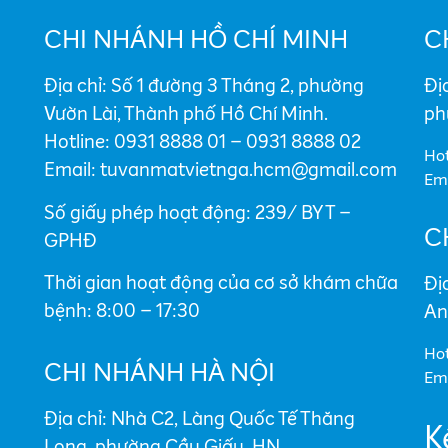
CHI NHÁNH HỒ CHÍ MINH
C
Địa chỉ: Số 1 đường 3 Tháng 2, phường
Đị
Vườn Lài, Thành phố Hồ Chí Minh.
ph
Hotline: 0931 8888 01 – 0931 8888 02
Hot
Email: tuvanmatvietnga.hcm@gmail.com
Em
Số giấy phép hoạt động: 239/ BYT –
C
GPHĐ
Thời gian hoạt động của cơ sở khám chữa
Đị
bệnh: 8:00 – 17:30
An
Hot
CHI NHÁNH HÀ NỘI
Ema
Địa chỉ: Nhà C2, Làng Quốc Tế Thăng
K
Long, phường Cầu Giấy, HN.