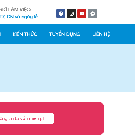
GIỜ LÀM VIỆC:
 CN và ngày lễ
02
I
KIẾN THỨC
TUYỂN DỤNG
LIÊN HỆ
ông tin tư vấn miễn phí