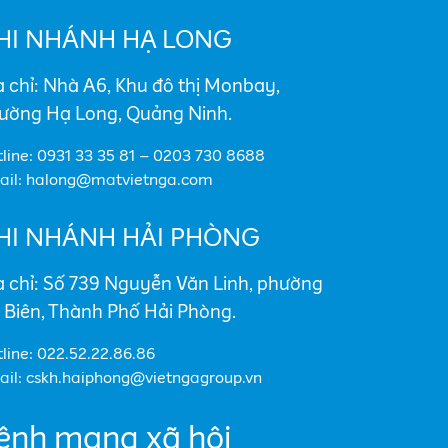
HI NHÁNH HẠ LONG
a chỉ: Nhà A6, Khu đô thị Monbay,
ường Hạ Long, Quảng Ninh.
line: 0931 33 35 81 – 0203 730 8688
ail: halong@matvietnga.com
HI NHÁNH HẢI PHÒNG
a chỉ: Số 739 Nguyễn Văn Linh, phường
 Biên, Thành Phố Hải Phòng.
line: 022.52.22.86.86
il: cskh.haiphong@vietngagroup.vn
ênh mạng xã hội