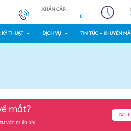
KHẨN CẤP:
8:00 - 17:30 tất cả các ngày T7,
0931 8888 01 - 0931 8888 
 KỸ THUẬT
DỊCH VỤ
TIN TỨC – KHUYẾN MÃ
về mắt?
Gửi th
 tư vấn miễn phí