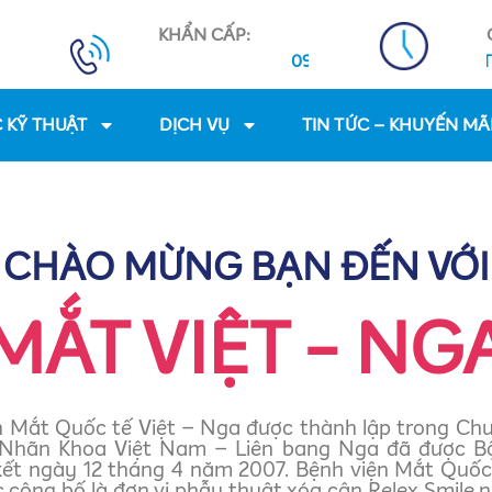
KHẨN CẤP:
8:00 - 17:30 tất cả các ngày T7, CN 
0931 8888 01 - 0931 8888 02
 KỸ THUẬT
DỊCH VỤ
TIN TỨC – KHUYẾN MÃ
CHÀO MỪNG BẠN ĐẾN VỚI
MẮT VIỆT - NG
n Mắt Quốc tế Việt – Nga được thành lập trong Chư
Nhãn Khoa Việt Nam – Liên bang Nga đã được Bộ
kết ngày 12 tháng 4 năm 2007. Bệnh viện Mắt Quốc 
công bố là đơn vị phẫu thuật xóa cận Relex Smile 