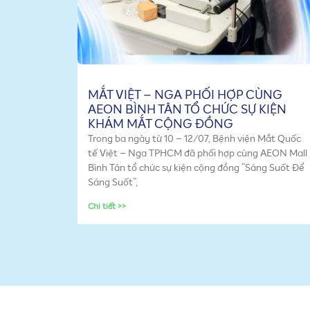
MẮT VIỆT – NGA PHỐI HỢP CÙNG
AEON BÌNH TÂN TỔ CHỨC SỰ KIỆN
KHÁM MẮT CỘNG ĐỒNG
Trong ba ngày từ 10 – 12/07, Bệnh viện Mắt Quốc
tế Việt – Nga TPHCM đã phối hợp cùng AEON Mall
Bình Tân tổ chức sự kiện cộng đồng “Sáng Suốt Để
Sáng Suốt”,
Chi tiết >>