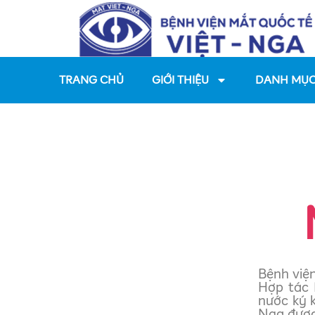
TRANG CHỦ
GIỚI THIỆU
DANH MỤC
Bệnh việ
Hợp tác 
nước ký 
Nga được 