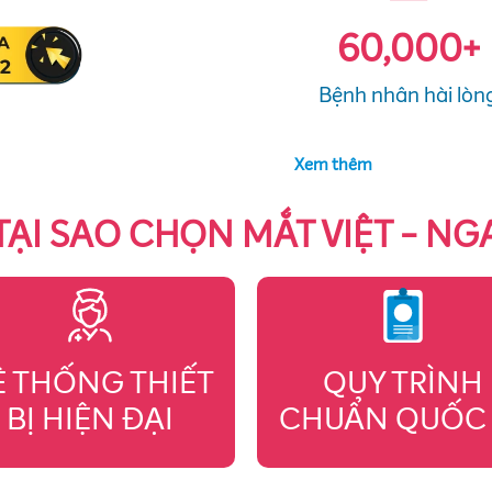
60,000
+
Bệnh nhân hài lòn
Xem thêm
TẠI SAO CHỌN MẮT VIỆT - NG
Ệ THỐNG THIẾT
QUY TRÌNH
BỊ HIỆN ĐẠI
CHUẨN QUỐC 