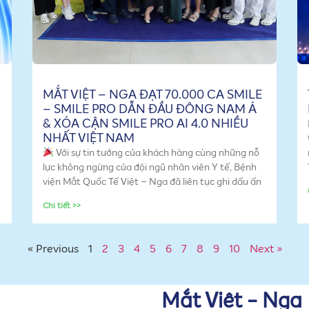
MẮT VIỆT – NGA ĐẠT 70.000 CA SMILE
– SMILE PRO DẪN ĐẦU ĐÔNG NAM Á
& XÓA CẬN SMILE PRO AI 4.0 NHIỀU
NHẤT VIỆT NAM
Với sự tin tưởng của khách hàng cùng những nỗ
lực không ngừng của đội ngũ nhân viên Y tế, Bệnh
viện Mắt Quốc Tế Việt – Nga đã liên tục ghi dấu ấn
Chi tiết >>
« Previous
1
2
3
4
5
6
7
8
9
10
Next »
Mắt Việt - Nga